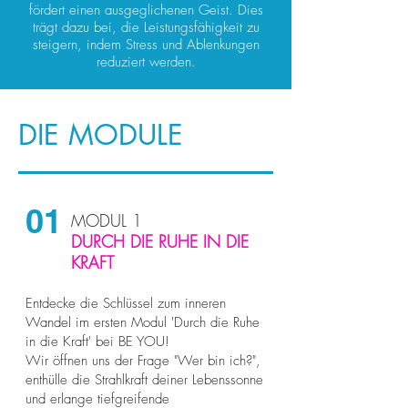
fördert einen ausgeglichenen Geist. Dies
trägt dazu bei, die Leistungsfähigkeit zu
steigern, indem Stress und Ablenkungen
reduziert werden.
DIE MODULE
01
MODUL 1
DURCH DIE RUHE IN DIE
KRAFT
Entdecke die Schlüssel zum inneren
Wandel im ersten Modul 'Durch die Ruhe
in die Kraft' bei BE YOU!
Wir öffnen uns der Frage "Wer bin ich?",
enthülle die Strahlkraft deiner Lebenssonne
und erlange tiefgreifende