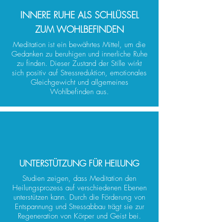
INNERE RUHE ALS SCHLÜSSEL
ZUM WOHLBEFINDEN
Meditation ist ein bewährtes Mittel, um die
Gedanken zu beruhigen und innerliche Ruhe
zu finden. Dieser Zustand der Stille wirkt
sich positiv auf Stressreduktion, emotionales
Gleichgewicht und allgemeines
Wohlbefinden aus.
UNTERSTÜTZUNG FÜR HEILUNG
Studien zeigen, dass Meditation den
Heilungsprozess auf verschiedenen Ebenen
unterstützen kann. Durch die Förderung von
Entspannung und Stressabbau trägt sie zur
Regeneration von Körper und Geist bei.