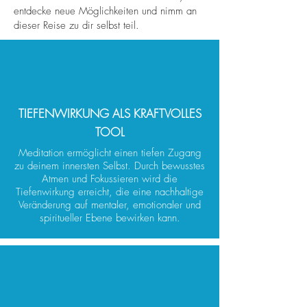
entdecke neue Möglichkeiten und nimm an
dieser Reise zu dir selbst teil.
TIEFENWIRKUNG ALS KRAFTVOLLES
TOOL
Meditation ermöglicht einen tiefen Zugang
zu deinem innersten Selbst. Durch bewusstes
Atmen und Fokussieren wird die
Tiefenwirkung erreicht, die eine nachhaltige
Veränderung auf mentaler, emotionaler und
spiritueller Ebene bewirken kann.