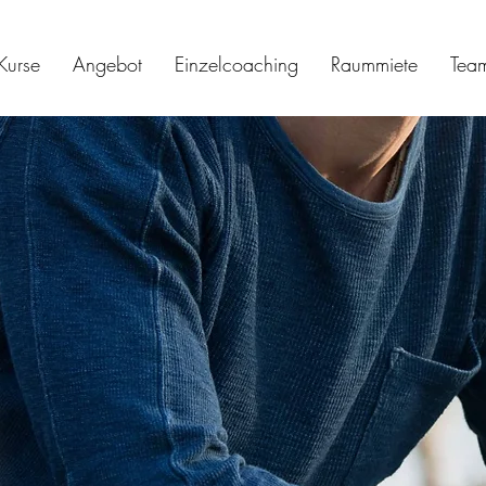
Kurse
Angebot
Einzelcoaching
Raummiete
Tea