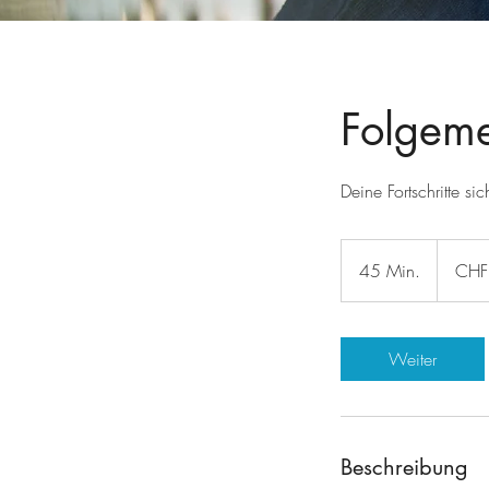
Folgeme
Deine Fortschritte s
CHF
120.-
45 Min.
4
CHF 
/
Sitzung
5
M
i
Weiter
n
.
Beschreibung