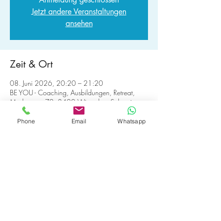
Jetzt andere Veranstaltungen
ansehen
Zeit & Ort
08. Juni 2026, 20:20 – 21:20
BE YOU - Coaching, Ausbildungen, Retreat,
Marktgasse 72, 8400 Winterthur, Schweiz
Andere Termine
Phone
Email
Whatsapp
Mo., 10. Aug., 20:20
Mo., 17. Aug., 20:20
Mo., 24. Aug., 20:20
19 Termine ansehen