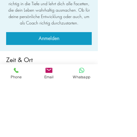
richtig in die Tiefe und lehrt dich alle Facetten,
die dein Leben wahrhaftig ausmachen. Ob für
deine persönliche Entwicklung oder auch, um
als Coach richtig durchzustarten.
Anmelden
Zeit & Ort
20. Aug. 2026, 09:00
Phone
Email
Whatsapp
BE YOU Winterthur, Marktgasse 72, 8400
Winterthur, Schweiz
Anmelden