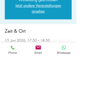
Jetzt andere Veranstaltungen
ansehen
Zeit & Ort
15. Juni 2026, 17:50 – 18:50
BE YOU - Coaching, Ausbildungen, Retreat,
Marktgasse 72, 8400 Winterthur, Schweiz
Phone
Email
Whatsapp
20 weitere Termine
Bevorstehenden Termin wählen
© 2026 by BE YOU GmbH.