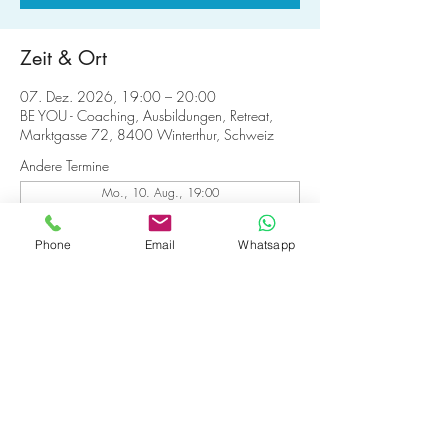
Zeit & Ort
07. Dez. 2026, 19:00 – 20:00
BE YOU - Coaching, Ausbildungen, Retreat,
Marktgasse 72, 8400 Winterthur, Schweiz
Andere Termine
Mo., 10. Aug., 19:00
Mo., 17. Aug., 19:00
Mo., 24. Aug., 19:00
Phone
Email
Whatsapp
20 Termine ansehen
Anmelden