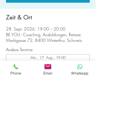
Zeit & Ort
28. Sept. 2026, 19:00 – 20:00
BE YOU - Coaching, Ausbildungen, Retreat,
Marktgasse 72, 8400 Winterthur, Schweiz
Andere Termine
Mo., 17. Aug., 19:00
Mo., 24. Aug., 19:00
Mo., 31. Aug., 19:00
Phone
Email
Whatsapp
19 Termine ansehen
Anmelden