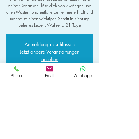
deine Gedanken, löse dich von Zwängen und
alten Mustern und entfalte deine innere Kraft und
mache so einen wichtigen Schritt in Richtung
befreites Leben. Während 21 Tage
Anmeldung geschlossen
Jetzt andere Veranstaltungen
ansehen
Phone
Email
Whatsapp
Zeit & Ort
11. Jan. 2025, 09:30 – 17:00
Winterthur oder Online, Winterthur oder Online