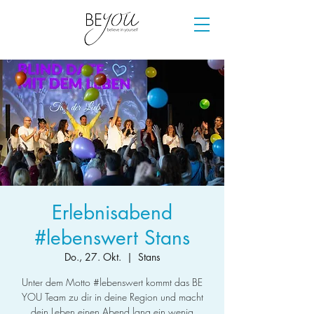
Erlebnisabend
#lebenswert Stans
Do., 27. Okt.
  |  
Stans
Unter dem Motto #lebenswert kommt das BE
YOU Team zu dir in deine Region und macht
dein Leben einen Abend lang ein wenig