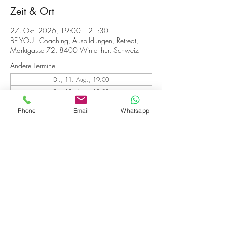
Zeit & Ort
27. Okt. 2026, 19:00 – 21:30
BE YOU - Coaching, Ausbildungen, Retreat,
Marktgasse 72, 8400 Winterthur, Schweiz
Andere Termine
Di., 11. Aug., 19:00
Di., 18. Aug., 19:00
Di., 25. Aug., 19:00
Phone
Email
Whatsapp
20 Termine ansehen
Anmelden
© 2026 by BE YOU GmbH.