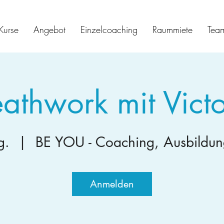
Kurse
Angebot
Einzelcoaching
Raummiete
Tea
eathwork mit Victo
g.
  |  
BE YOU - Coaching, Ausbildun
Anmelden